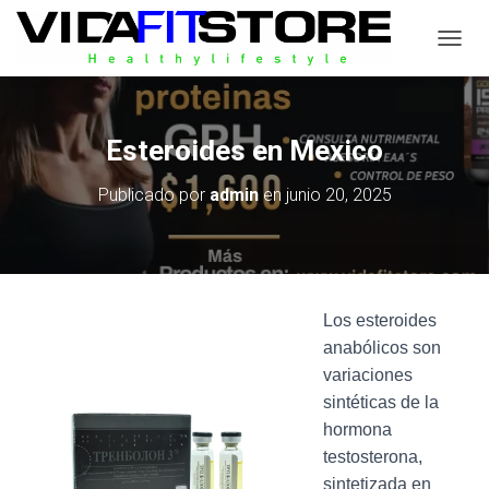
C
A
M
B
I
Esteroides en Mexico
A
R
Publicado por
admin
en
junio 20, 2025
M
O
D
O
D
E
Los esteroides
N
A
anabólicos son
V
variaciones
E
sintéticas de la
G
A
hormona
C
testosterona,
I
sintetizada en